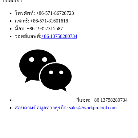
ติดต่อเรา
โทรศัพท์: +86-571-86728723
แฟกซ์: +86-571-81601618
ม็อบ: +86 19357315587
วอทส์แอพพ์:
+86 13758280734
วีแชท: +86 13758280734
สอบถามข้อมูลทางธุรกิจ: sales@workprotool.com